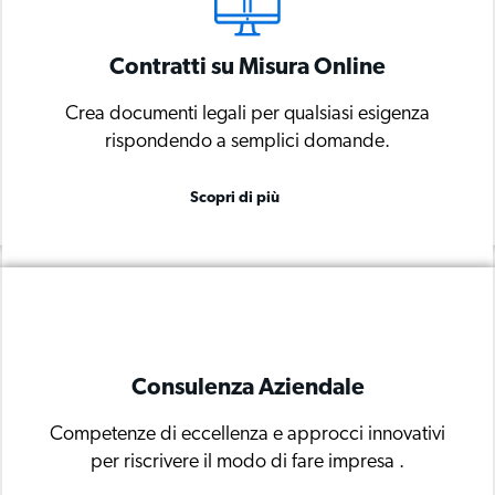
Contratti su Misura Online
Contratti su Misura Online
Crea documenti legali per qualsiasi esigenza
Crea documenti legali per qualsiasi esigenza
rispondendo a semplici domande.
rispondendo a semplici domande.
Scopri di più
Scopri di più
Consulenza Aziendale
Consulenza Aziendale
Competenze di eccellenza e approcci innovativi
Competenze di eccellenza e approcci innovativi
per riscrivere il modo di fare impresa .
per riscrivere il modo di fare impresa.